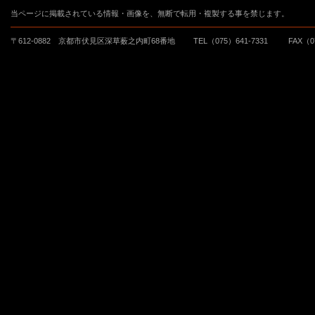
当ページに掲載されている情報・画像を、無断で転用・複製する事を禁じます。
〒612-0882 京都市伏見区深草薮之内町68番地
TEL（075）641-7331
FAX（0