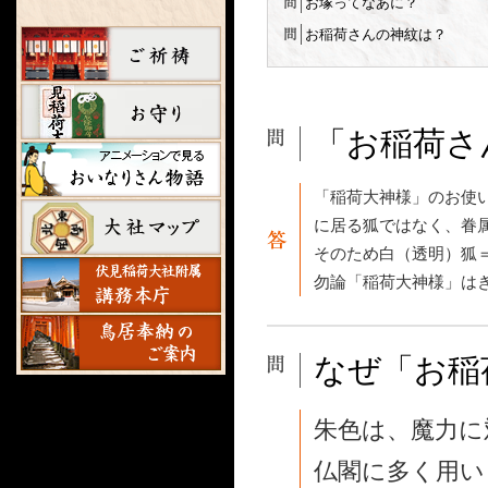
お塚ってなあに？
お稲荷さんの神紋は？
「お稲荷さ
「稲荷大神様」のお使
に居る狐ではなく、眷
そのため白（透明）狐＝
勿論「稲荷大神様」は
なぜ「お稲
朱色は、魔力に
仏閣に多く用い