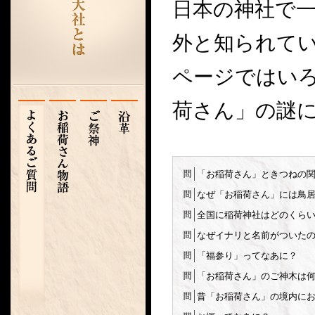
日本の神社で
外と知られて
ページではい
荷さん」の謎
「お稲荷さん」ときつねの
なぜ「お稲荷さん」には鳥
全国に稲荷神社はどのくら
なぜイナリと名前がついた
「福参り」ってなあに？
「お稲荷さん」のご神木は
昔「お稲荷さん」の境内に