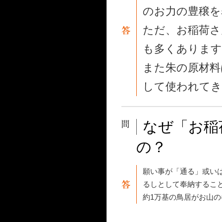
のお力の豊穣を
ただ、お稲荷さ
も多くあります
また朱の原材料
して使われてき
なぜ「お稲
の？
願い事が「通る」或い
るしとして奉納するこ
約1万基の鳥居がお山