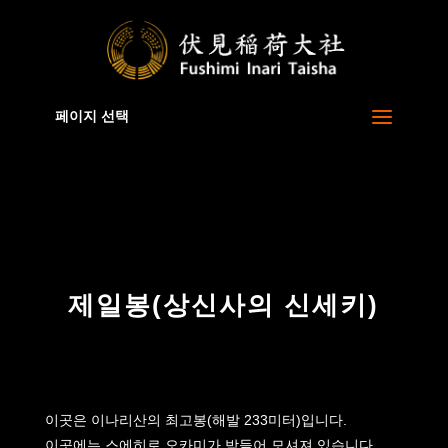
Warning
: A non-numeric value encountered in
/home/xb829880/inari.jp/public_html/ko/wp-
content/themes/Divi/functions.php
on line
5806
페이지 선택
제일봉(상신사의 신세키)
이곳은 이나리산의 최고봉(해발 233미터)입니다.
이곳에는 스에히로 오카미가 받들어 모셔져 있습니다.