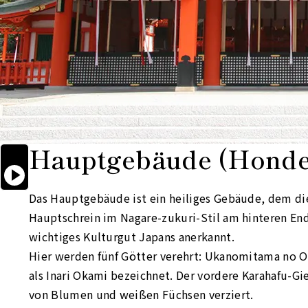
Hauptgebäude
(Honde

Start

reading
aloud
Das Hauptgebäude ist ein heiliges Gebäude, dem die
Hauptschrein im Nagare-zukuri-Stil am hinteren Ende
wichtiges Kulturgut Japans anerkannt.
Hier werden fünf Götter verehrt: Ukanomitama no 
als Inari Okami bezeichnet. Der vordere Karahafu-G
von Blumen und weißen Füchsen verziert.