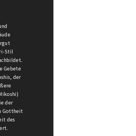
 und
bäude
urgut
i-Stil
achbildet.
ie Gebete
shis, der
ußere
Mikoshi)
ie der
n Gottheit
eit des
ert.