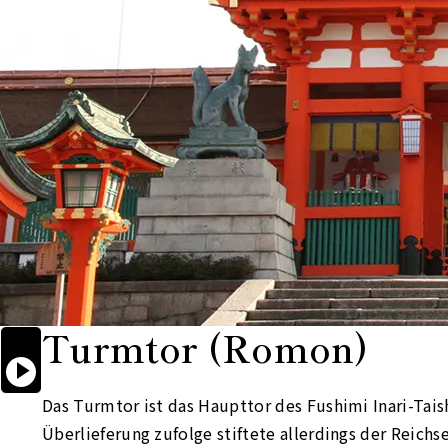
Turmtor
(Romon)

Start

reading
aloud
Das Turmtor ist das Haupttor des Fushimi Inari-Taish
Überlieferung zufolge stiftete allerdings der Reic