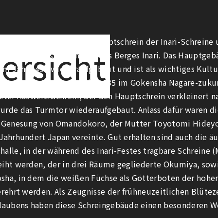
shimi Inari-Taisha ist der Hauptschrein der Inari-Schreine
ersicht
et sich am westlichen Fuß des Berges Inari. Das Hauptge
im Jahr 1499 wiederaufgebaut und ist als wichtiges Kult
iesen. Der Gonden ist ein 1635 im Gokensha Nagare-zukur
teter Ausweichschrein, der den Hauptschrein verkleinert n
urde das Turmtor wiederaufgebaut. Anlass dafür waren d
e Genesung von Omandokoro, der Mutter Toyotomi Hideyo
 Jahrhundert Japan vereinte. Gut erhalten sind auch die ä
halle, in der während des Inari-Festes tragbare Schreine (
eiht werden, der in drei Räume gegliederte Okumiya, sow
sha, in dem die weißen Füchse als Götterboten der hohe
verehrt werden. Als Zeugnisse der frühneuzeitlichen Blütez
Glaubens haben diese Schreingebäude einen besonderen W