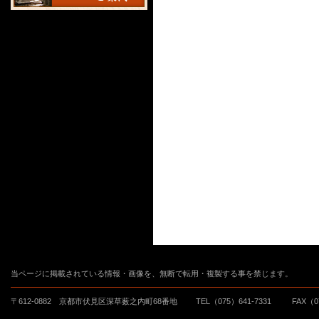
当ページに掲載されている情報・画像を、無断で転用・複製する事を禁じます。
〒612-0882 京都市伏見区深草薮之内町68番地
TEL（075）641-7331
FAX（0