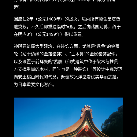
造”。
因应仁2年（公元1468年）的战火，境内所有殿舍堂塔皆
遭烧毁，不久后即重建临时神殿，之后向诸国劝募，终于
在明应8年（公元1499年）得以重建。
神殿建筑属大型建筑，在装饰方面，尤其是“悬鱼”的金覆
轮（贴于边缘的金箔装饰）、“垂木鼻”的金属装饰配件，
以及设置于前拜殿的“蟇股（和式建筑中位于梁木与柱贯上
方支撑重量的木材，同时也是一种装饰）”等设计中弥漫迈
向安土桃山时代的气息，既豪放又洋溢着优美华丽之趣。
为日本重要文化财产。