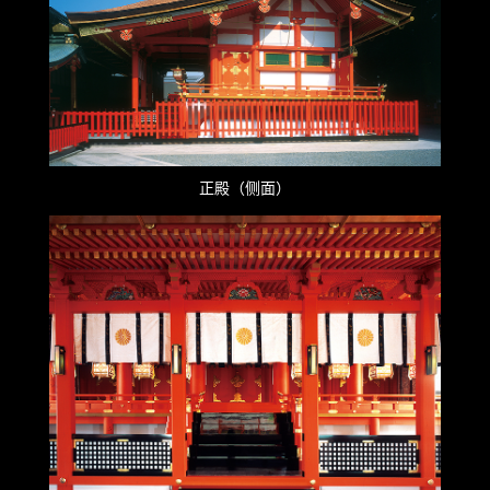
正殿（侧面）