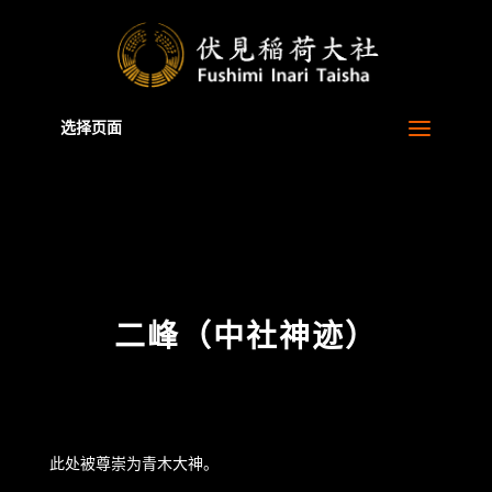
Warning
: A non-numeric value encountered in
/home/xb829880/inari.jp/public_html/zh-cn/wp-
content/themes/Divi/functions.php
on line
5806
选择页面
二峰（中社神迹）
此处被尊崇为青木大神。