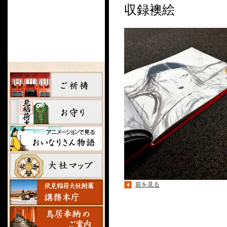
収録襖絵
前を見る