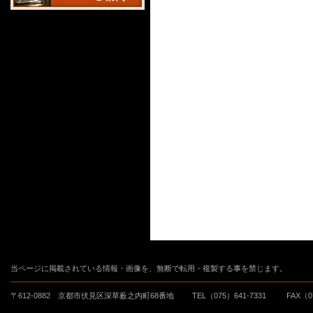
当ページに掲載されている情報・画像を、無断で転用・複製する事を禁じます。
〒612-0882 京都市伏見区深草薮之内町68番地
TEL（075）641-7331
FAX（0