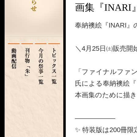
画集『INAR
奉納襖絵『INARI
＼4月25日㈯販売開
「ファイナルファン
氏による奉納襖絵『
本画集のために描き
――――――
✨ 特装版は200冊限