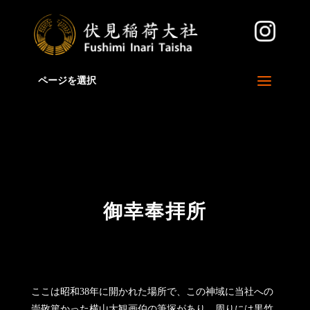
Warning
: A non-numeric value encountered in
/home/xb829880/inari.jp/public_html/sp/wp-
content/themes/Divi/functions.php
on line
5806
ページを選択
御幸奉拝所
ここは昭和38年に開かれた場所で、この神域に当社への
崇敬篤かった横山大観画伯の筆塚があり、周りには黒竹