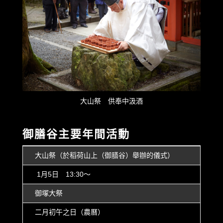
大山祭 供奉中汲酒
御膳谷主要年間活動
大山祭（於稻荷山上（御膳谷）舉辦的儀式）
1月5日 13:30〜
御塚大祭
二月初午之日（農曆）