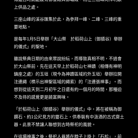
上供品之處。
三座山峰的溪谷匯集於此，為參拜一峰、二峰、三峰的重
要地點。
是每年1月5日舉辦「大山祭 於稻荷山上（御膳谷）舉辦
的儀式」的聖地。
雖說祭典日期的由來眾說紛紜，而導致真相不明，不過會
於大山祭前，先在這天早上於稻荷山七神蹟（相傳有神明
鎮座之處）的玉垣（現今為神蹟區域的外玉垣）舉辦拉開
注連繩（標示出神聖區域的繩索）的「注連張神事」。而
想到從這天到二月初午之日還有約一個月的時間，那種迫
不及待的感覺更是饒富興味。
「於稻荷山上（御膳谷）舉辦的儀式」中，將在被稱為御
饌石、約1公尺見方的靈石上，供奉裝有中汲酒的古式齋土
器。此景不禁讓人聯想到古時祭祀的風貌。
在這場神事之後，祭祀人員將在脖子上掛上「石松」，前