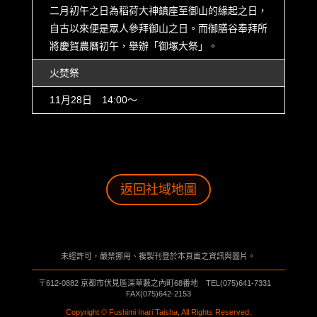
二月初午之日為稻荷大神鎮座至御山的緣起之日，
自古以來便是眾人參拜御山之日。而御膳谷奉拜所
將慶賀農曆初午，舉辦「御塚大祭」。
火焚祭
11月28日 14:00〜
返回社域地圖
未經許可，嚴禁挪用、複製刊登於本頁面之資訊與圖片。
〒612-0882 京都市伏見區深草藪之內町68番地 TEL(075)641-7331
FAX(075)642-2153
Copyright © Fushimi Inari Taisha, All Rights Reserved.