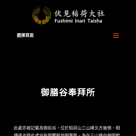
Warning
: A non-numeric value encountered in
/home/xb829880/inari.jp/public_html/zh-tw/wp-
content/themes/Divi/functions.php
on line
5806
選擇頁面
御膳谷奉拜所
此處亦被記載為御前谷，位於稻荷山三山峰北方後側，相
傳遠古時此處設有御饗殿與御竈殿，為在三山峰向神明獻