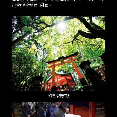
往巡迴參拜稻荷山神蹟。
御膳谷奉拜所