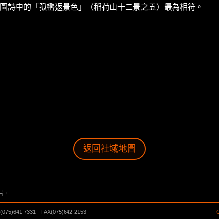
圖詩中的「孤巒返景色」（稻荷山十二景之五）最為相符。
返回社域地圖
片。
641-7331 FAX(075)642-2153
C