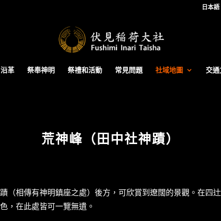
日本語
inari.jp/public_html/zh-tw/wp-content/themes/Divi/functio
沿革
祭奉神明
祭禮和活動
常見問題
社域地圖
交通
荒神峰（田中社神蹟）
蹟（相傳有神明鎮座之處）後方，可欣賞到遼闊的景觀。在四辻
色，在此處皆可一覽無遺。