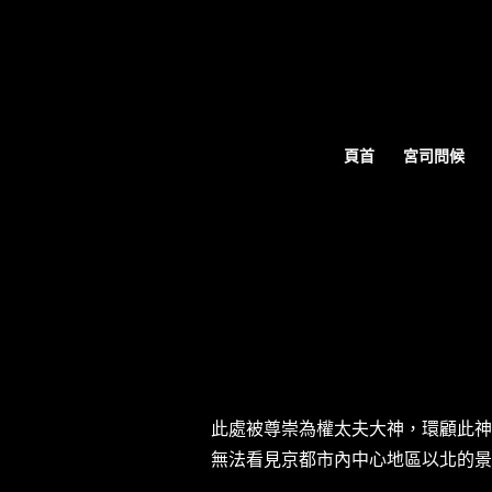
Warning
: A non-numeric value encountered in
/home/xb829880/
頁首
宮司問候
此處被尊崇為權太夫大神，環顧此神
無法看見京都市內中心地區以北的景