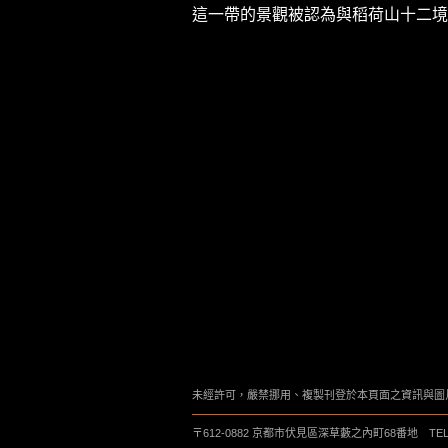
這一帶的景觀被認為與稻荷山十二境
未經許可，嚴禁挪用、複製刊登於本頁面之資訊與圖
〒612-0882 京都市伏見區深草藪之內町68番地 TEL(075)