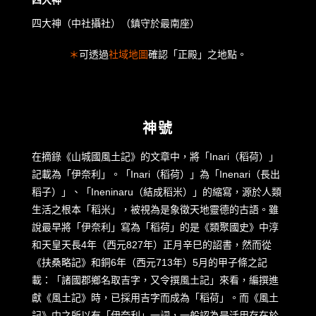
四大神（中社攝社）（鎮守於最南座）
＊
可透過
社域地圖
確認「正殿」之地點。
神號
在摘錄《山城國風土記》的文章中，將「Inari（稻荷）」
記載為「伊奈利」。「Inari（稻荷）」為「Inenari（長出
稻子）」、「Ineninaru（結成稻米）」的縮寫，源於人類
生活之根本「稻米」，被視為是象徵天地靈德的古語。雖
說最早將「伊奈利」寫為「稻荷」的是《類聚國史》中淳
和天皇天長4年（西元827年）正月辛巳的詔書，然而從
《扶桑略記》和銅6年（西元713年）5月的甲子條之記
載：「諸國郡鄉名取吉字，又令撰風土記」來看，編撰進
獻《風土記》時，已採用吉字而成為「稻荷」。而《風土
記》中之所以有「伊奈利」一詞，一般認為是活用存在於