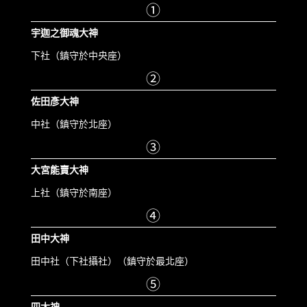
①
宇迦之御魂大神
下社（鎮守於中央座）
②
佐田彥大神
中社（鎮守於北座）
③
大宮能賣大神
上社（鎮守於南座）
④
田中大神
田中社（下社攝社）（鎮守於最北座）
⑤
四大神