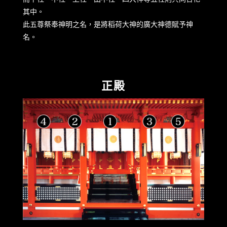
其中。
此五尊祭奉神明之名，是將稻荷大神的廣大神德賦予神
名。
正殿