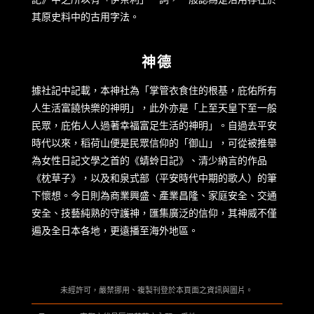
其原史料中的古用字法。
神德
據社記中記載，本神社為「掌管衣食住的根基，庇佑所有
人生活富饒快樂的神明」，此外亦是「上至天皇下至一般
民眾，庇佑人人過著幸福富足生活的神明」。自過去平安
時代以來，稻荷山便是民眾信仰的「御山」，可從被推舉
為女性日記文學之首的《蜻蛉日記》、清少納言的作品
《枕草子》，以及和泉式部（平安時代中期的歌人）的筆
下懷想。今日則為商業興盛、產業昌隆、家庭安全、交通
安全、技藝純熟的守護神，匯集廣泛的信仰，其神威不僅
遍及全日本各地，更遠播至海外地區。
未經許可，嚴禁挪用、複製刊登於本頁面之資訊與圖片。