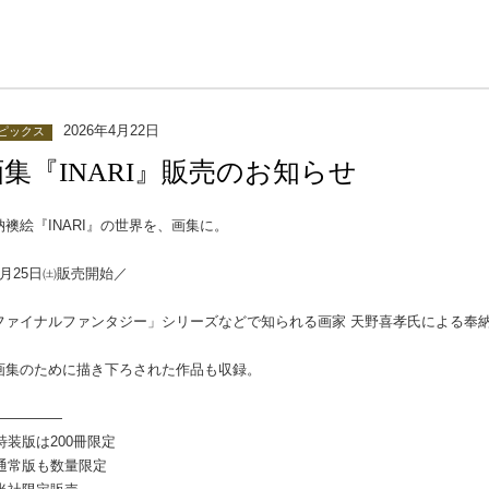
2026年4月22日
ピックス
画集『INARI』販売のお知らせ
納襖絵『INARI』の世界を、画集に。
4月25日㈯販売開始／
ファイナルファンタジー」シリーズなどで知られる画家 天野喜孝氏による奉納襖
。
画集のために描き下ろされた作品も収録。
―――――
 特装版は200冊限定
 通常版も数量限定