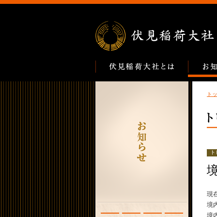
ト
ト
現
境
境