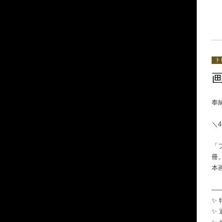
ト
奉
＼
「
冊
本
―
✨
✨