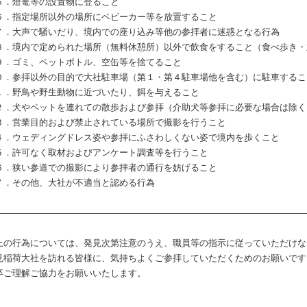
．燈篭等の設置物に登ること
．指定場所以外の場所にベビーカー等を放置すること
．大声で騒いだり、境内での座り込み等他の参拝者に迷惑となる行為
．境内で定められた場所（無料休憩所）以外で飲食をすること（食べ歩き・
．ゴミ、ペットボトル、空缶等を捨てること
０．参拝以外の目的で大社駐車場（第１・第４駐車場他を含む）に駐車するこ
１．野鳥や野生動物に近づいたり、餌を与えること
２．犬やペットを連れての散歩および参拝（介助犬等参拝に必要な場合は除く
３．営業目的および禁止されている場所で撮影を行うこと
４．ウェディングドレス姿や参拝にふさわしくない姿で境内を歩くこと
５．許可なく取材およびアンケート調査等を行うこと
６．狭い参道での撮影により参拝者の通行を妨げること
７．その他、大社が不適当と認める行為
―――――――――――――――――――――――――――――――――――
上の行為については、発見次第注意のうえ、職員等の指示に従っていただけな
見稲荷大社を訪れる皆様に、気持ちよくご参拝していただくためのお願いです
卒ご理解ご協力をお願いいたします。
伏見稲荷大社