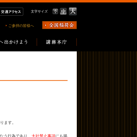
文字サイズ
ご参拝の皆様へ
おります。
なう行為であり、
大社禁止事項
にも掲