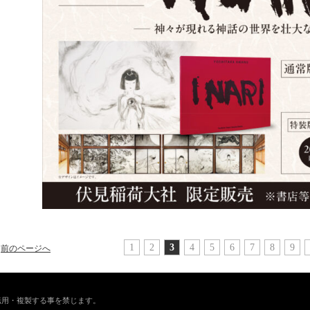
1
2
3
4
5
6
7
8
9
前のページへ
転用・複製する事を禁じます。