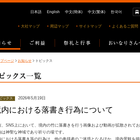
日本語
English
中文(簡体)
中文(繁体)
한국어
大社マップ
周辺マップ
サイトマップ
よくあるご質問
ップページ
お知らせ
トピックス
2026年5月19日
ピックス
境内における落書き行為について
在、SNS上において、境内の竹に落書きを行う画像および動画が拡散されて
内は神聖な神域であり祈りの場です。
内における落書き等の行為は、他の参拝者のご迷惑となるほか、境内景観を損