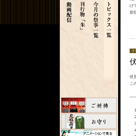
げ
皆
ト
伏
こ
―
１
２
３
４