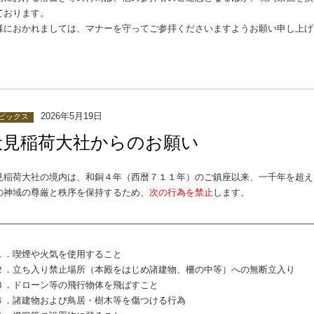
ております。
様におかれましては、マナーを守ってご参拝くださいますようお願い申し上げ
2026年5月19日
ピックス
伏見稲荷大社からのお願い
見稲荷大社の境内は、和銅４年（西暦７１１年）のご鎮座以来、一千年を超え
の神域の尊厳と秩序を保持するため、
次の行為を禁止
します。
―――――――――――――――――――――――――――――――――――
．喫煙や火気を使用すること
．立ち入り禁止場所（本殿をはじめ諸建物、柵の中等）への無断立入り
．ドローン等の飛行物体を飛ばすこと
．諸建物および鳥居・樹木等を傷つける行為