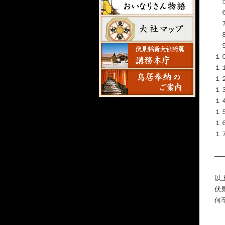
５
６
７
８
９
１
１
１
１
１
１
１
１
―
以
伏
何