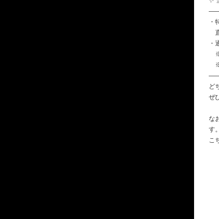
✨
―
・
直
・
※
※
―
ど
ぜ
な
す
こ