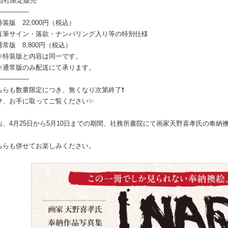
 当社限定販売
―――――
特装版 22,000円（税込）
筆サイン・落款・ナンバリング入り等の特別仕様
通常版 8,800円（税込）
特装版と内容は同一です。
通常版のみ配送にて承ります。
―――――
ちらも数量限定につき、無くなり次第終了❗️
ひ、お手に取ってご覧ください✨
お、4月25日から5月10日までの期間、社務所書院にて画家天野喜孝氏の奉納
。
ちらも併せてお楽しみください。