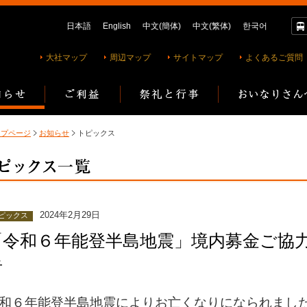
日本語
English
中文(簡体)
中文(繁体)
한국어
大社マップ
周辺マップ
サイトマップ
よくあるご質問
ップページ
お知らせ
トピックス
2024年2月29日
ピックス
「令和６年能登半島地震」境内募金ご協
告
和６年能登半島地震によりお亡くなりになられまし