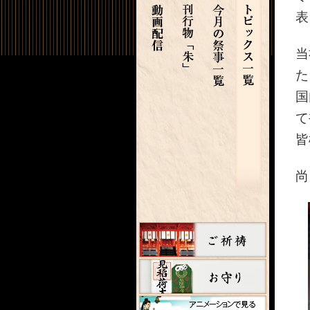
表
当
た
国
て
皆
尚