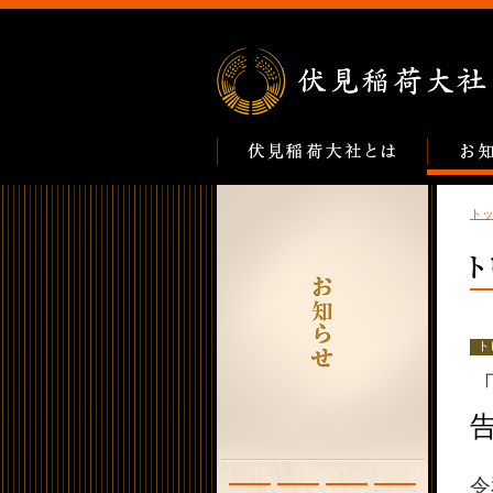
ト
ト
令