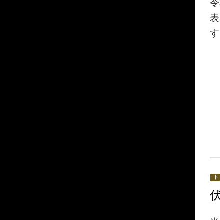
令
表
ト