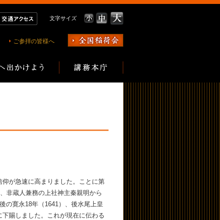
文字サイズ
ご参拝の皆様へ
信仰が急速に高まりました。ことに第
せ、非蔵人兼務の上社神主秦親明から
の寛永18年（1641）、後水尾上皇
に下賜しました。これが現在に伝わる