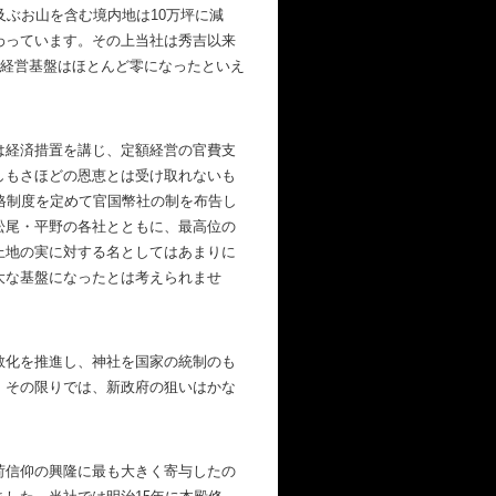
及ぶお山を含む境内地は10万坪に減
わっています。その上当社は秀吉以来
、経営基盤はほとんど零になったといえ
は経済措置を講じ、定額経営の官費支
しもさほどの恩恵とは受け取れないも
格制度を定めて官国幣社の制を布告し
松尾・平野の各社とともに、最高位の
上地の実に対する名としてはあまりに
大な基盤になったとは考えられませ
教化を推進し、神社を国家の統制のも
、その限りでは、新政府の狙いはかな
荷信仰の興隆に最も大きく寄与したの