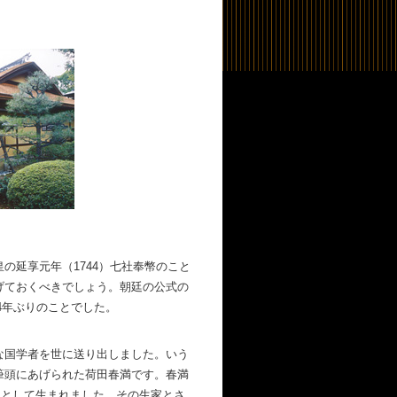
の延享元年（1744）七社奉幣のこと
げておくべきでしょう。朝廷の公式の
84年ぶりのことでした。
な国学者を世に送り出しました。いう
筆頭にあげられた荷田春満です。春満
次男として生まれました。その生家とさ