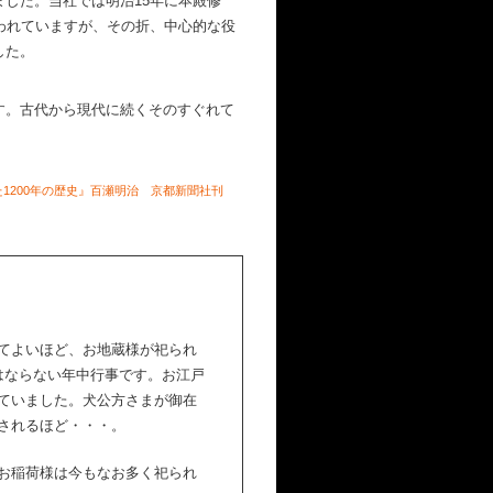
した。当社では明治15年に本殿修
われていますが、その折、中心的な役
した。
す。古代から現代に続くそのすぐれて
1200年の歴史』百瀬明治 京都新聞社刊
てよいほど、お地蔵様が祀られ
はならない年中行事です。お江戸
ていました。犬公方さまが御在
されるほど・・・。
お稲荷様は今もなお多く祀られ