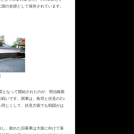
に国の史跡として保存されています。
宅
合図となって開始されたのが、明治維新
の戦いです。両軍は、鳥羽と伏見の2ヶ
を同じくして、伏見方面でも戦闘がは
決し、敗れた旧幕軍は大坂に向けて落