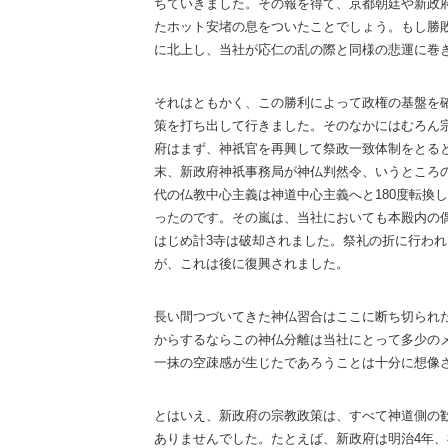
ちていきました。その報を得て、京都朝廷や新政
たホット安堵の息をついたことでしょう。もし勝
に北上し、当社が応仁の乱の際と同様の悲運に巻
それはともかく、この勝利によって政権の基盤を
策を打ち出して行きました。そのなかにはむろん
府はまず、神祇官を再興して祭政一致体制をとる
末、新政府神祇事務局が神仏判然令、いうところ
代の仏教中心主義は神道中心主義へと180度転換
ったのです。その嵐は、当社においても本殿内の
はじめ計3寺は破却されました。祭礼の折に行わ
が、これは後に復興されました。
長い間つづいてきた神仏習合はここに断ち切られ
からするならこの神仏分離は当社にとって多少の
一抹の空疎感が生じたであろうことは十分に想像
とはいえ、新政府の宗教政策は、すべて神道側の
ありませんでした。たとえば、新政府は明治4年