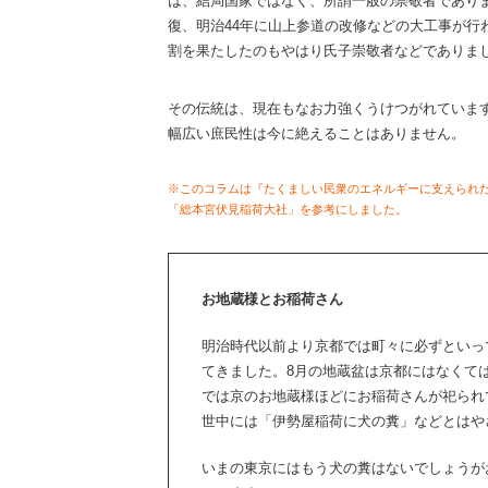
は、結局国家ではなく、所謂一般の崇敬者でありま
復、明治44年に山上参道の改修などの大工事が行
割を果たしたのもやはり氏子崇敬者などでありま
その伝統は、現在もなお力強くうけつがれていま
幅広い庶民性は今に絶えることはありません。
※このコラムは『たくましい民衆のエネルギーに支えられた
「総本宮伏見稲荷大社」を参考にしました。
お地蔵様とお稲荷さん
明治時代以前より京都では町々に必ずといっ
てきました。8月の地蔵盆は京都にはなくて
では京のお地蔵様ほどにお稲荷さんが祀られ
世中には「伊勢屋稲荷に犬の糞」などとはや
いまの東京にはもう犬の糞はないでしょうが