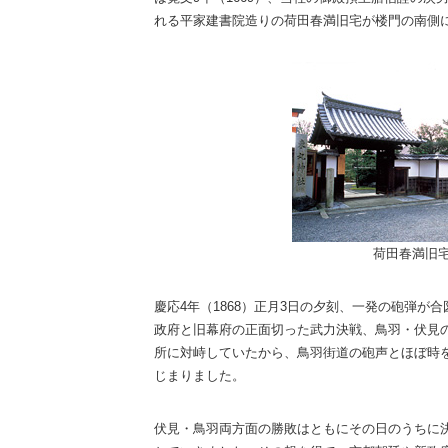
れる平家建書院造りの荷田春満旧宅が楼門の南側
荷田春満旧
慶応4年（1868）正月3日の夕刻、一発の砲弾が
政府と旧幕府の正面切った武力決戦、鳥羽・伏見
所に対峙していたから、鳥羽街道の砲声とほぼ時
じまりました。
伏見・鳥羽両方面の勝敗はともにその日のうちに