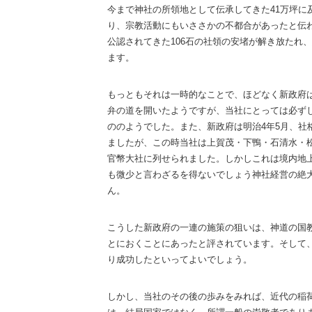
今まで神社の所領地として伝承してきた41万坪に
り、宗教活動にもいささかの不都合があったと伝
公認されてきた106石の社領の安堵が解き放たれ
ます。
もっともそれは一時的なことで、ほどなく新政府
弁の道を開いたようですが、当社にとっては必ず
ののようでした。また、新政府は明治4年5月、社
ましたが、この時当社は上賀茂・下鴨・石清水・
官幣大社に列せられました。しかしこれは境内地
も微少と言わざるを得ないでしょう神社経営の絶
ん。
こうした新政府の一連の施策の狙いは、神道の国
とにおくことにあったと評されています。そして
り成功したといってよいでしょう。
しかし、当社のその後の歩みをみれば、近代の稲