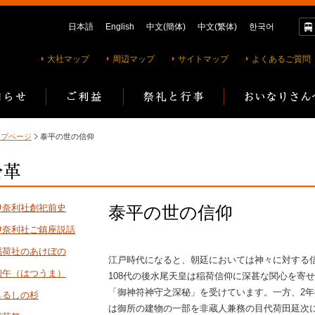
日本語
English
中文(簡体)
中文(繁体)
한국어
大社マップ
周辺マップ
サイトマップ
よくあるご質問
ップページ
泰平の世の信仰
伊奈利社創祀前史
泰平の世の信仰
伊奈利社ご鎮座説話
稲荷社のあけぼの
江戸時代になると、朝廷においては神々に対する
初午（はつうま）
108代の後水尾天皇は稲荷信仰に深甚な関心を寄
「御神符神守之深秘」を受けています。一方、2年後
しるしの杉
は御所の建物の一部を非蔵人兼務の目代荷田延次