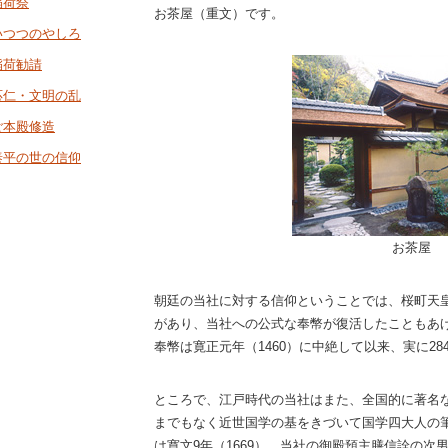
稲荷祭
お茶屋（重文）です。
いつつのやしろ
稲荷勧請
応仁・文明の乱
ご本殿修造
泰平の世の信仰
お茶屋
朝廷の当社に対する信仰ということでは、桜町天皇
があり、当社への公式な奉幣が復活したこともあ
奉幣は寛正元年（1460）に中絶して以来、実に2
ところで、江戸時代の当社はまた、全国的に著名
までもなく近世国学の基をきづいて国学四大人の
は寛文9年（1669）、当社の御殿預主膳信詮の