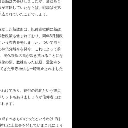
府首脳は大喜びしましたが、当社もま
敗が逆転していたならば、戦場は次第
き込まれていたことでしょう。
確立した新政府は、以後意欲的に新政
宗教政策も含まれており、同年3月新政
という布告を発しました。ついで同月
の神仏分離令を発令、これによって前
し、廃仏毀釈の嵐が吹き荒れることにな
偶像の類、数棟あった仏殿、愛染寺を
れてきた東寺神供も一時廃止されました
たわけであり、信仰の純化という観点
メリットもありましょうが信仰者には
されます。
歓迎すべきものだったというわけでは
、神社に上知令を発していまこれにより