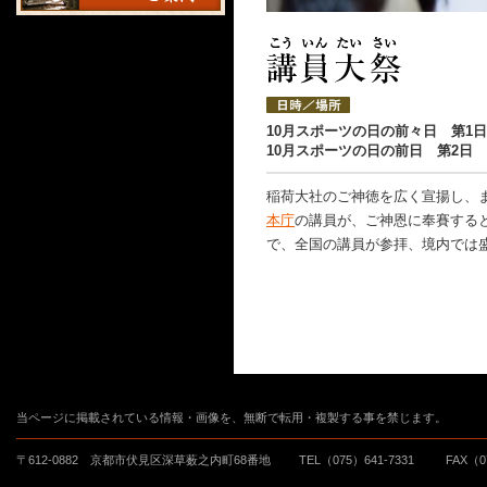
10月スポーツの日の前々日 第1日 
10月スポーツの日の前日 第2日 1
稲荷大社のご神徳を広く宣揚し、
本庁
の講員が、ご神恩に奉賽する
で、全国の講員が参拝、境内では
当ページに掲載されている情報・画像を、無断で転用・複製する事を禁じます。
〒612-0882 京都市伏見区深草薮之内町68番地
TEL（075）641-7331
FAX（0