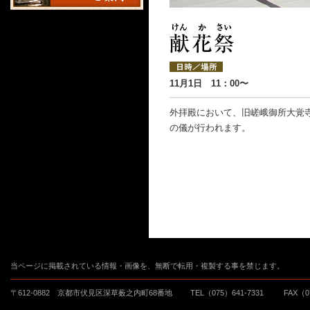
11月1日 11：00〜
外拝殿において、旧嵯峨御所大覚
の儀が行われます。
当ページに掲載されている情報・画像を、無断で転用・複製する事を禁じます。
〒612-0882 京都市伏見区深草薮之内町68番地
TEL（075）641-7331
FAX（0